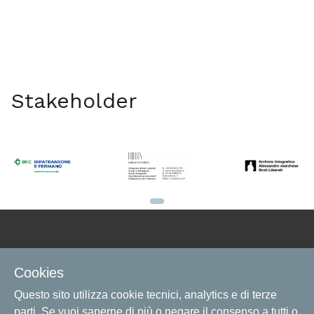
Stakeholder
Contatti
Cookies
Informazioni e assistenza
Questo sito utilizza cookie tecnici, analytics e di terze
parti. Se vuoi saperne di più o negare il consenso a tutti o