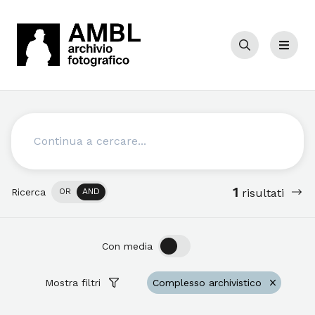
Cerca
Menu
Cerca
1
Ricerca
OR
AND
risultati
OFF
ON
Con media
Mostra filtri
Complesso archivistico