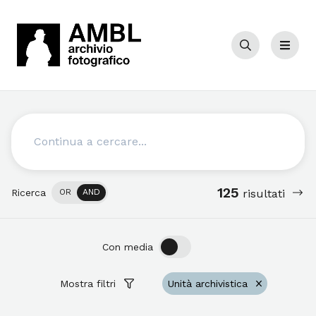
Cerca
Menu
Cerca
125
Ricerca
OR
AND
risultati
OFF
ON
Con media
Mostra filtri
Unità archivistica